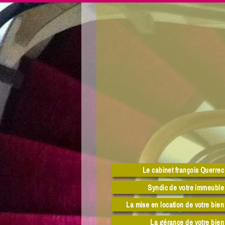
Le cabinet françois Querrec
Syndic de votre immeuble
La mise en location de votre bien
La gérance de votre bien